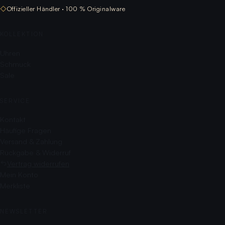
◇
Offizieller Händler · 100 % Originalware
KOLLEKTION
Uhren
Schmuck
Sale
SERVICE
Kontakt
Häufige Fragen
Versand & Zahlung
Rückgabe & Widerruf
Vertrag widerrufen
Mein Konto
Merkliste
NEWSLETTER