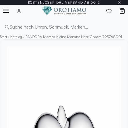
×
KOSTENLOSER DHL VERSAND AB 50 €
Menü
Suchen
Start
/
Katalog
/
PANDORA Mamas Kleine Monster Herz-Charm 793768C01