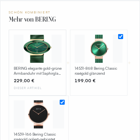
SCHÖN KOMBINIERT
Mehr von BERING
+
+
BERING elegante gold-grüne
14531-868 Bering Classic
Armbanduhr mit Saphirglas
roségold glänzend
Damenuhr 11435-338
229,00 €
199,00 €
DIESER ARTIKEL
14539-166 Bering Classic
roségold poliert-gebürstet