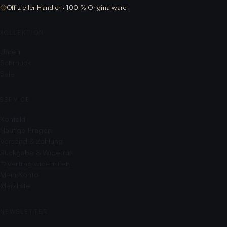
◇
Offizieller Händler · 100 % Originalware
KOLLEKTION
Uhren
Schmuck
Sale
SERVICE
Kontakt
Häufige Fragen
Versand & Zahlung
Rückgabe & Widerruf
Vertrag widerrufen
Mein Konto
Merkliste
NEWSLETTER