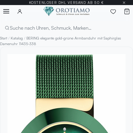
×
KOSTENLOSER DHL VERSAND AB 50 €
Menü
Suchen
Start
/
Katalog
/
BERING elegante gold-grüne Armbanduhr mit Saphirglas
Damenuhr 11435-338