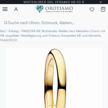
×
KOSTENLOSER DHL VERSAND AB 50 €
Menü
Suchen
Start
/
Katalog
/
PANDORA ME Strahlendes Weißes Herz Medaillon-Charm mit
14k vergoldeter Metalllegierung und Zirkonia, Kompatibel ME und Moments,
764409C01