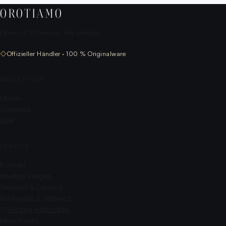
OROTIAMO
Uhren & Schmuck, die bleiben.
◇
Offizieller Händler · 100 % Originalware
KOLLEKTION
Uhren
Schmuck
Sale
SERVICE
Kontakt
Häufige Fragen
Versand & Zahlung
Rückgabe & Widerruf
Vertrag widerrufen
Mein Konto