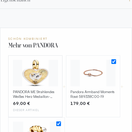
SCHÖN KOMBINIERT
Mehr von PANDORA
+
+
PANDORA ME Strahlendes
Pandora Armband Moments
Weißes Herz Medaillon-
Rosé 589338C00-19
Charm mit 14k vergoldeter
69,00 €
179,00 €
Metalllegierung und
Zirkonia, Kompatibel ME
DIESER ARTIKEL
und Moments, 764409C01