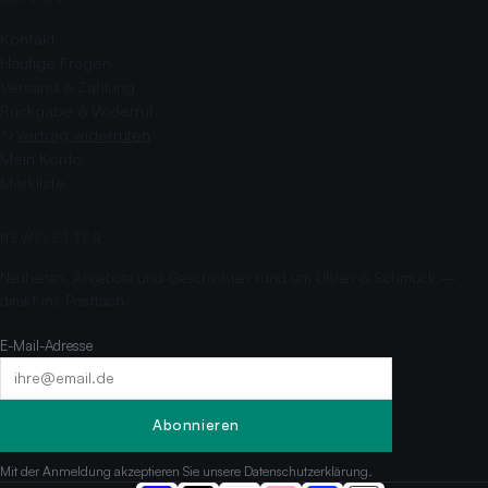
Kontakt
Häufige Fragen
Versand & Zahlung
Rückgabe & Widerruf
Vertrag widerrufen
Mein Konto
Merkliste
NEWSLETTER
Neuheiten, Angebote und Geschichten rund um Uhren & Schmuck —
direkt ins Postfach.
E-Mail-Adresse
Abonnieren
Mit der Anmeldung akzeptieren Sie unsere
Datenschutzerklärung
.