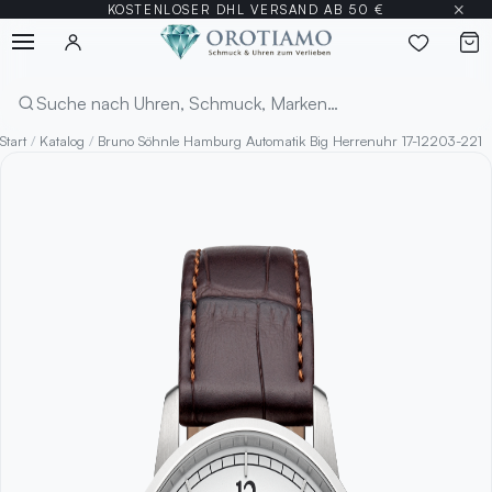
×
KOSTENLOSER DHL VERSAND AB 50 €
Menü
Suchen
Start
/
Katalog
/
Bruno Söhnle Hamburg Automatik Big Herrenuhr 17-12203-221