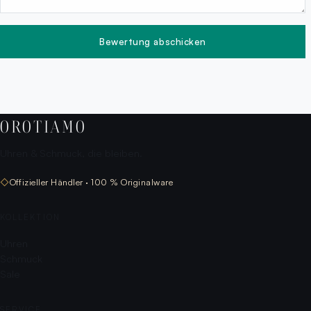
Bewertung abschicken
OROTIAMO
Uhren & Schmuck, die bleiben.
◇
Offizieller Händler · 100 % Originalware
KOLLEKTION
Uhren
Schmuck
Sale
SERVICE