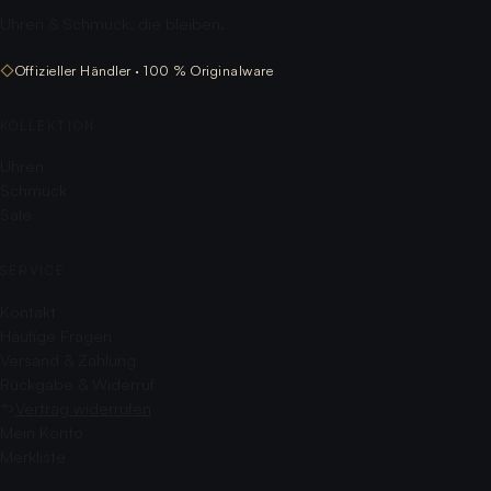
Uhren & Schmuck, die bleiben.
◇
Offizieller Händler · 100 % Originalware
KOLLEKTION
Uhren
Schmuck
Sale
SERVICE
Kontakt
Häufige Fragen
Versand & Zahlung
Rückgabe & Widerruf
Vertrag widerrufen
Mein Konto
Merkliste