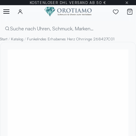
×
KOSTENLOSER DHL VERSAND AB 50 €
Menü
Suchen
Start
/
Katalog
/
Funkelndes Erhabenes Herz Ohrringe 268427C01