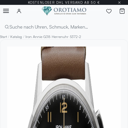
×
KOSTENLOSER DHL VERSAND AB 50 €
Menü
Suchen
Start
/
Katalog
/
Iron Annie G38 Herrenuhr 5372-2