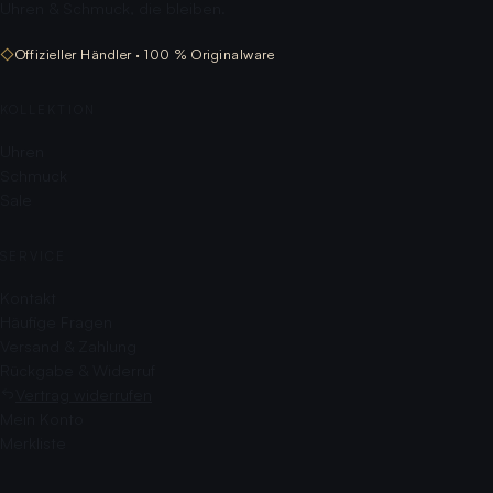
Uhren & Schmuck, die bleiben.
◇
Offizieller Händler · 100 % Originalware
KOLLEKTION
Uhren
Schmuck
Sale
SERVICE
Kontakt
Häufige Fragen
Versand & Zahlung
Rückgabe & Widerruf
Vertrag widerrufen
Mein Konto
Merkliste