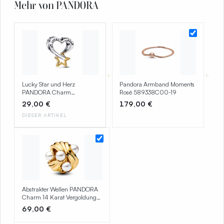
Mehr von PANDORA
+
+
Lucky Star und Herz
Pandora Armband Moments
PANDORA Charm
Rosé 589338C00-19
763513C00
29,00 €
179,00 €
DIESER ARTIKEL
Abstrakter Wellen PANDORA
Charm 14 Karat Vergoldung
763915C01
69,00 €