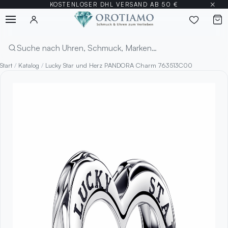
×
KOSTENLOSER DHL VERSAND AB 50 €
Menü
Suchen
Start
/
Katalog
/
Lucky Star und Herz PANDORA Charm 763513C00