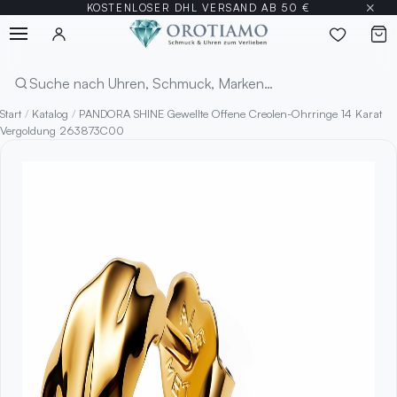
×
KOSTENLOSER DHL VERSAND AB 50 €
Menü
Suchen
Start
/
Katalog
/
PANDORA SHINE Gewellte Offene Creolen-Ohrringe 14 Karat
Vergoldung 263873C00