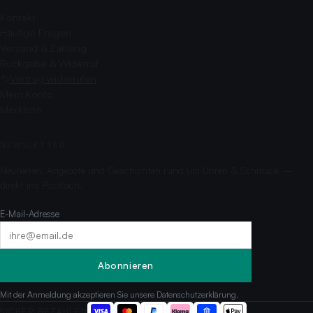
Kontakt
Häufige Fragen
Versand & Zahlung
Rückgabe & Widerruf
Vertrag widerrufen
Mein Konto
Merkliste
NEWSLETTER
Neuheiten, Angebote und Geschichten rund um Uhren & Schmuck —
direkt ins Postfach.
E-Mail-Adresse
Abonnieren
Mit der Anmeldung akzeptieren Sie unsere
Datenschutzerklärung
.
SICHER BEZAHLEN