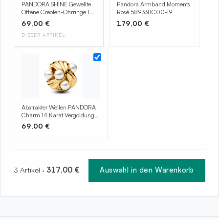
PANDORA SHINE Gewellte
Pandora Armband Moments
Offene Creolen-Ohrringe 14
Rosé 589338C00-19
Karat Vergoldung
69,00 €
179,00 €
263873C00
DIESER ARTIKEL
Abstrakter Wellen PANDORA
Charm 14 Karat Vergoldung
763915C01
69,00 €
3 Artikel ·
317,00 €
Auswahl in den Warenkorb