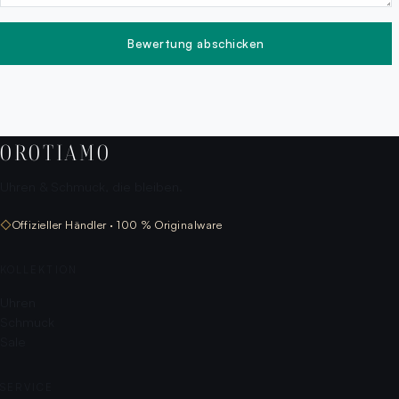
Bewertung abschicken
OROTIAMO
Uhren & Schmuck, die bleiben.
◇
Offizieller Händler · 100 % Originalware
KOLLEKTION
Uhren
Schmuck
Sale
SERVICE