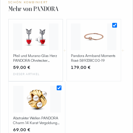
SCHÖN KOMBINIERT
Mehr von PANDORA
+
+
Pfeil und Murano-Glas Herz
Pandora Armband Moments
PANDORA Ohrstecker
Rosé 589338C00-19
293668C01
59,00 €
179,00 €
DIESER ARTIKEL
Abstrakter Wellen PANDORA
Charm 14 Karat Vergoldung
763915C01
69,00 €