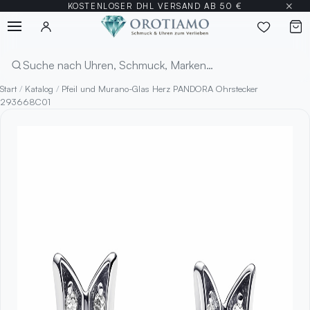
×
KOSTENLOSER DHL VERSAND AB 50 €
Menü
Suchen
Start
/
Katalog
/
Pfeil und Murano-Glas Herz PANDORA Ohrstecker
293668C01