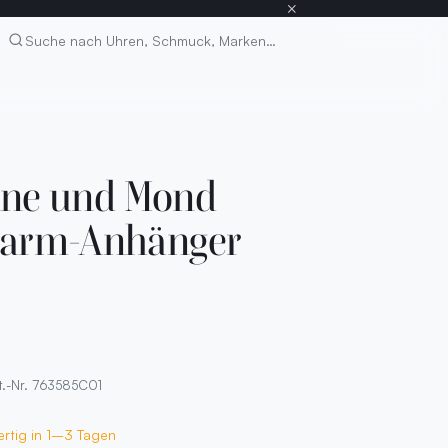
×
Suchen
onne und Mond
arm-Anhänger
t.-Nr. 763585C01
ertig in 1–3 Tagen