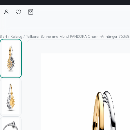
Start
/
Katalog
/
Teilbarer Sonne und Mond PANDORA Charm-Anhänger 7635