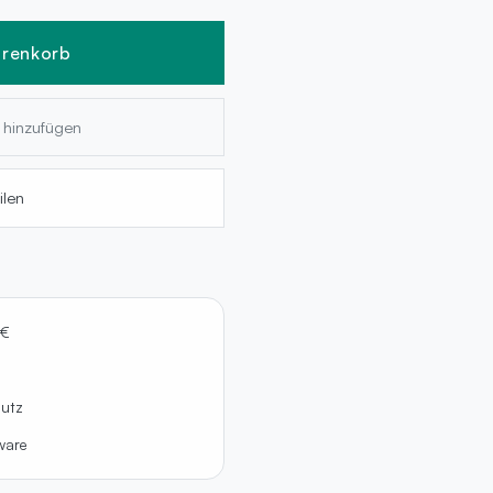
arenkorb
e hinzufügen
ilen
 €
hutz
lware