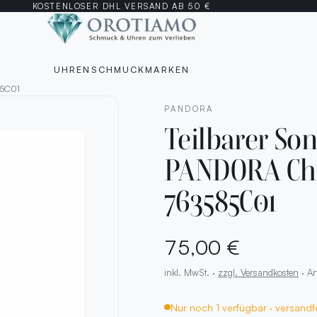
KOSTENLOSER DHL VERSAND AB 50 €
UHREN
SCHMUCK
MARKEN
85C01
PANDORA
Teilbarer S
PANDORA Ch
763585C01
75,00 €
inkl. MwSt. ·
zzgl. Versandkosten
· Ar
Nur noch 1 verfügbar · versandf