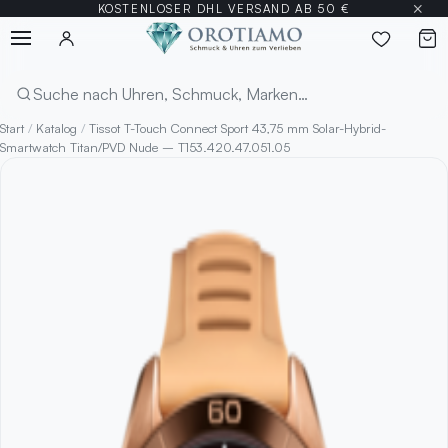
×
KOSTENLOSER DHL VERSAND AB 50 €
Menü
Suchen
Start
/
Katalog
/
Tissot T-Touch Connect Sport 43,75 mm Solar-Hybrid-
Smartwatch Titan/PVD Nude – T153.420.47.051.05