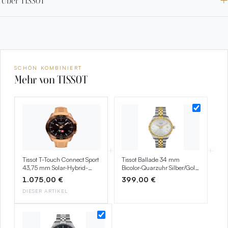
Über TISSOT
SCHÖN KOMBINIERT
Mehr von TISSOT
+
+
Tissot T-Touch Connect Sport
Tissot Ballade 34 mm
43,75 mm Solar-Hybrid-
Bicolor-Quarzuhr Silber/Gold
Smartwatch Titan/PVD Nude
mit Edelstahlarmband –
1.075,00 €
399,00 €
– T153.420.47.051.05
T156.210.22.031.00
DIESER ARTIKEL