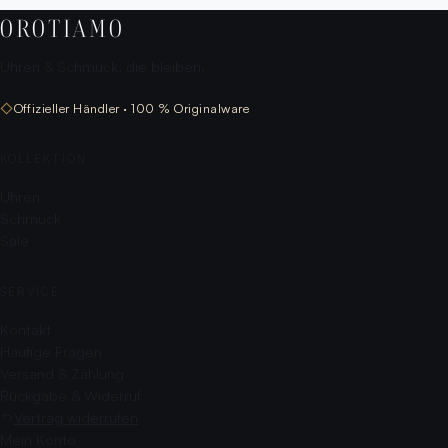
OROTIAMO
Uhren & Schmuck, die bleiben.
◇
Offizieller Händler · 100 % Originalware
KOLLEKTION
Uhren
Schmuck
Sale
SERVICE
Kontakt
Häufige Fragen
Versand & Zahlung
Rückgabe & Widerruf
Vertrag widerrufen
Mein Konto