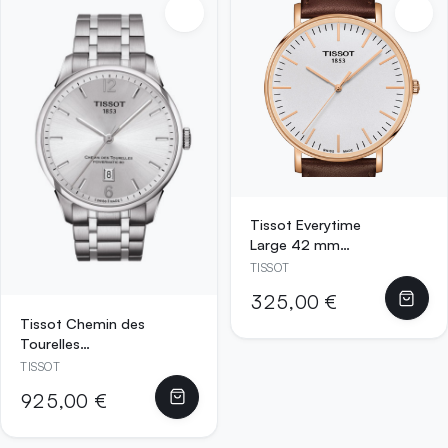
Tissot Everytime
Large 42 mm
Quarzuhr
TISSOT
Roségold/Silber mit
325,00 €
braunem
Tissot Chemin des
Lederarmband –
Tourelles
T109.610.36.031.0
Powermatic 80 42
0
TISSOT
mm Automatikuhr
925,00 €
Silber mit
Edelstahlarmband
–