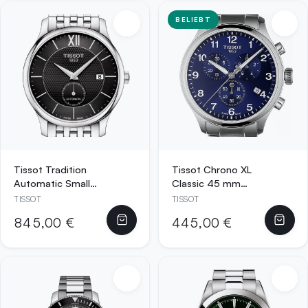
T099.407.11.037.0
BELIEBT
0
Tissot Tradition
Tissot Chrono XL
Automatic Small
Classic 45 mm
Second 40 mm
Quarz-
TISSOT
TISSOT
Automatikuhr
Chronograph Blau
845,00 €
445,00 €
Schwarz mit
mit
Edelstahlarmband
Edelstahlarmband
–
–
T063.428.11.058.0
T116.617.11.047.01
0