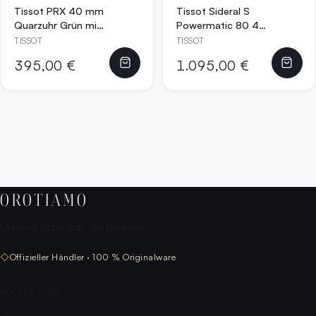
Tissot PRX 40 mm
Tissot Sideral S
Quarzuhr Grün mit
Powermatic 80 41
Edelstahlarmband
mm Automatikuhr
TISSOT
TISSOT
–
mit
395,00 €
1.095,00 €
T137.410.11.091.00
Carbongehäuse
und gelbem
Kautschukarmband
–
T145.407.97.057.0
0
OROTIAMO
Uhren & Schmuck, die bleiben.
◇
Offizieller Händler · 100 % Originalware
KOLLEKTION