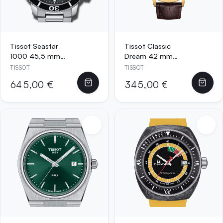
Tissot Seastar
Tissot Classic
1000 45,5 mm
Dream 42 mm
Quarz-
Quarzuhr
TISSOT
TISSOT
Chronograph mit
Gelbgold/Elfenbein
645,00 €
345,00 €
grünem Farbverlauf
mit braunem
und
Lederarmband –
Edelstahlarmband
T129.410.36.261.00
–
T120.417.11.091.01