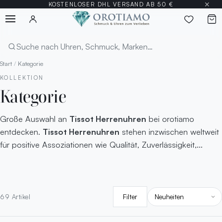
×
KOSTENLOSER DHL VERSAND AB 50 €
Menü
Suchen
Start
/
Kategorie
KOLLEKTION
Kategorie
Große Auswahl an
Tissot Herrenuhren
bei orotiamo
entdecken.
Tissot Herrenuhren
stehen inzwischen weltweit
für positive Assoziationen wie Qualität, Zuverlässigkeit,
Präzision und Natürlichkeit. Als persönliche Favoriten haben
wir auch immer eine große Auswahl an
TISSOT
Herrenuhren und Chronographen
bei orotiamo auf Lager.
Sortierung
Natürlich haben wir für die Damen auch eine große Auswahl
Filter
69 Artikel
an
Tissot Damenuhren
.