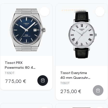
AUSVERKAUFT
Tissot PRX
Powermatic 80 40
mm Automatikuhr
Tissot Everytime
TISSOT
Blau mit
40 mm Quarzuhr
775,00 €
Edelstahlarmband
Weiß mit
TISSOT
–
schwarzem
275,00 €
T137.407.11.041.00
Lederarmband –
T143.410.16.033.0
0