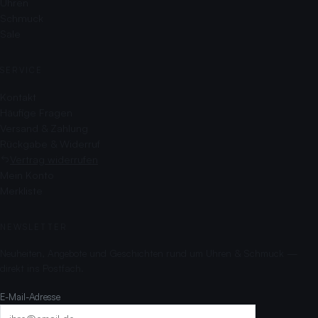
Uhren
Schmuck
Sale
SERVICE
Kontakt
Häufige Fragen
Versand & Zahlung
Rückgabe & Widerruf
Vertrag widerrufen
Mein Konto
Merkliste
NEWSLETTER
Neuheiten, Angebote und Geschichten rund um Uhren & Schmuck —
direkt ins Postfach.
E-Mail-Adresse