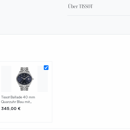
Über TISSOT
Tissot Ballade 40 mm
Quarzuhr Blau mit
Edelstahlarmband –
345,00 €
T156.410.11.041.00