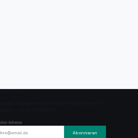
EWSLETTER
uheiten, Angebote und Geschichten rund um Uhren &
hmuck — direkt ins Postfach.
Mail-Adresse
Abonnieren