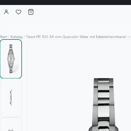
Start
/
Katalog
/
Tissot PR 100 34 mm Quarzuhr Silber mit Edelstahlarmband – 