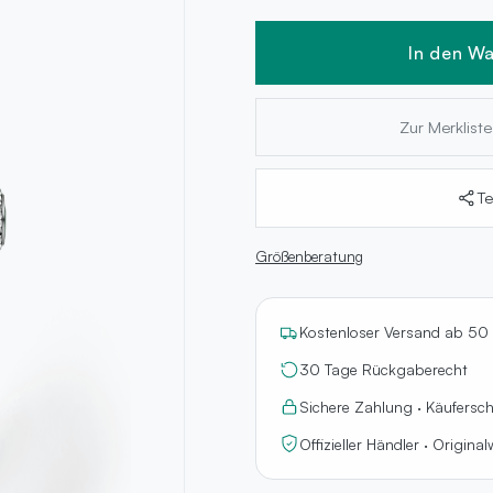
In den W
Zur Merklist
Te
Größenberatung
Kostenloser Versand ab 50
30 Tage Rückgaberecht
Sichere Zahlung · Käufersc
Offizieller Händler · Origina