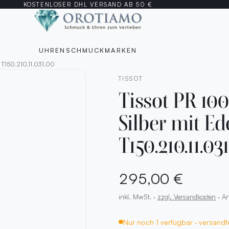
KOSTENLOSER DHL VERSAND AB 50 €
UHREN
SCHMUCK
MARKEN
T150.210.11.031.00
TISSOT
Tissot PR 10
Silber mit E
T150.210.11.03
295,00 €
inkl. MwSt. ·
zzgl. Versandkosten
· Ar
Nur noch 1 verfügbar · versandf