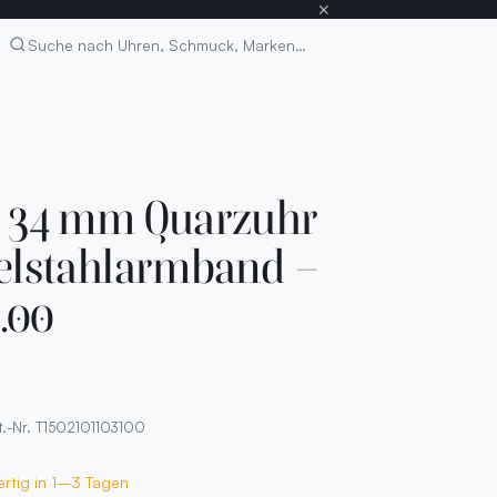
×
Suchen
0 34 mm Quarzuhr
delstahlarmband –
1.00
t.-Nr. T1502101103100
ertig in 1–3 Tagen