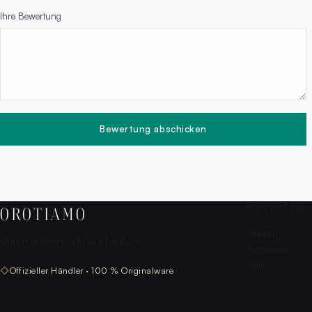
Ihre Bewertung
Bewertung abschicken
KOLLEKTION
OROTIAMO
Uhren
Uhren & Schmuck, die bleiben.
Schmuck
Sale
◇
Offizieller Händler · 100 % Originalware