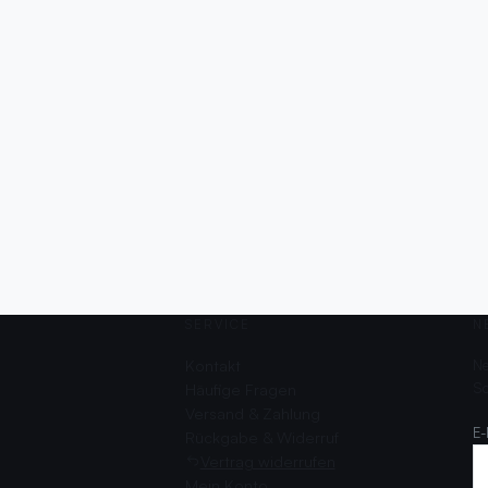
SERVICE
N
Kontakt
Ne
Sc
Häufige Fragen
Versand & Zahlung
E-
Rückgabe & Widerruf
Vertrag widerrufen
Mein Konto