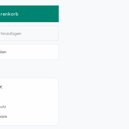
arenkorb
e hinzufügen
ilen
 €
hutz
lware