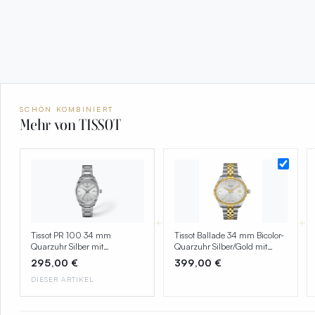
SCHÖN KOMBINIERT
Mehr von TISSOT
+
+
Tissot PR 100 34 mm
Tissot Ballade 34 mm Bicolor-
Quarzuhr Silber mit
Quarzuhr Silber/Gold mit
Edelstahlarmband –
Edelstahlarmband –
295,00 €
399,00 €
T150.210.11.031.00
T156.210.22.031.00
DIESER ARTIKEL